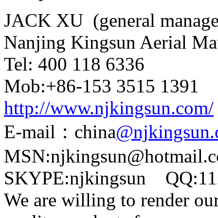
JACK XU (general manage
Nanjing Kingsun Aerial Mat
Tel: 400 118 6336
Mob:+86-153 3515 1391
http://www.njkingsun.com/
E-mail：china
@njkingsun
MSN:njkingsun@hotmail.
SKYPE:njkingsun QQ:11
We are willing to render our